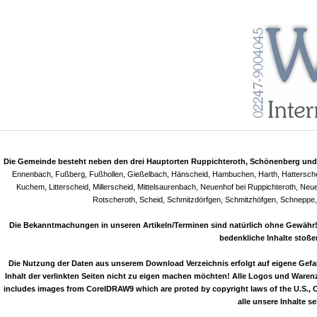
Die Gemeinde besteht neben den drei Hauptorten Ruppichteroth, Schönenberg und 
Ennenbach, Fußberg, Fußhollen, Gießelbach, Hänscheid, Hambuchen, Harth, Hatterscheid
Kuchem, Litterscheid, Millerscheid, Mittelsaurenbach, Neuenhof bei Ruppichteroth, Ne
Rotscheroth, Scheid, Schmitzdörfgen, Schmitzhöfgen, Schneppe,
Die Bekanntmachungen in unseren Artikeln/Terminen sind natürlich ohne Gewähr! T
bedenkliche Inhalte stoße
Die Nutzung der Daten aus unserem Download Verzeichnis erfolgt auf eigene Gefahr 
Inhalt der verlinkten Seiten nicht zu eigen machen möchten! Alle Logos und Warenz
includes images from CorelDRAW9 which are proted by copyright laws of the U.S.,
alle unsere Inhalte 