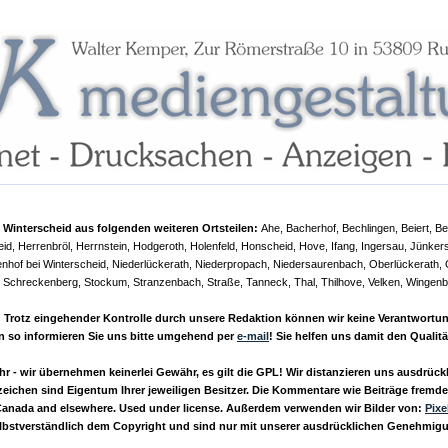
Winterscheid aus folgenden weiteren Ortsteilen:
Ahe, Bacherhof, Bechlingen, Beiert, B
, Herrenbröl, Herrnstein, Hodgeroth, Holenfeld, Honscheid, Hove, Ifang, Ingersau, Jünker
uenhof bei Winterscheid, Niederlückerath, Niederpropach, Niedersaurenbach, Oberlückerath, 
 Schreckenberg, Stockum, Stranzenbach, Straße, Tanneck, Thal, Thilhove, Velken, Wingenb
rotz eingehender Kontrolle durch unsere Redaktion können wir keine Verantwortung fü
n so informieren Sie uns bitte umgehend per
e-mail
! Sie helfen uns damit den Qualit
- wir übernehmen keinerlei Gewähr, es gilt die GPL! Wir distanzieren uns ausdrückli
eichen sind Eigentum Ihrer jeweiligen Besitzer. Die Kommentare wie Beiträge fremder
 Canada and elsewhere. Used under license. Außerdem verwenden wir Bilder von:
Pixe
selbstverständlich dem Copyright und sind nur mit unserer ausdrücklichen Genehmig