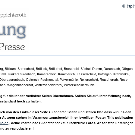
© ‡tp‡
erg, Bölkum, Bornscheid, Bröleck, Brölerhof, Broscheid, Büchel, Damm, Derenbach, Dörgen,
sfeld, Junkersaurenbach, Kämerscheid, Kammerich, Kesselscheid, Köttingen, Krahwinkel,
Obersaurenbach, Oeleroth, Paulinenthal, Pulvermühle, Reiferscheid, Retscheroth, Rose,
ach, Wingenbacherhof, Winterscheiderbröl, Winterscheidermühle.
r die Inhalte verlinkter Seiten übernehmen. Sollten Sie auf, Ihrer Meinung nach,
ässtandard hoch zu halten.
ch von den Links dieser Seite zu anderen Seiten und stellen klar, dass wir uns den
 Autoren stehen im Verantwortungsbereich ihrer jeweiligen Poster. This publication
lio.de
, deine kostenlose Bilddatenbank für lizenzfreie Fotos. Ansonsten unterliegen
ung zu reproduzieren!