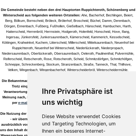
Die Gemeinde besteht neben den drei Hauptorten Ruppichteroth, Schönenberg und
Winterscheid aus folgenden weiteren Ortsteilen:
Ahe, Bacherhof, Bechlingen, Beiert,
Berg, Bölkum, Bornscheid, Bröleck, Brölerhof, Broscheid, Büchel, Damm, Derenbach,
Dörgen, Ennenbach, Fußberg, Fußhollen, Gießelbach, Hänscheid, Hambuchen, Harth,
Hatterscheid, Herrenbröl, Herrnstein, Hodgeroth, Holenfeld, Honscheid, Hove, Ifang,
Ingersau, Jünkersfeld, Junkersaurenbach, Kämerscheid, Kammerich, Kesselscheid,
Köttingen, Krahwinkel, Kuchem, Litterscheid, Millerscheid, Mittelsaurenbach, Neuenhof bei
Ruppichteroth, Neuenhof bei Winterscheid, Niederlückerath, Niederpropach,
Niedersaurenbach, Oberlückerath, Obersaurenbach, Oeleroth, Paulinenthal, Pulvermühle,
Reiferscheid, Retscheroth, Rose, Rotscheroth, Scheid, Schmitzdörfgen, Schmitzhöfgen,
Schneppe, Schreckenberg, Stockum, Stranzenbach, Straße, Tanneck, Thal, Thilhove,
Velken, Wingenbach, Wingenbacherhof, Winterscheiderbröl, Winterscheidermühle.
Die Bekanntmachungen in unseren Artikeln/Terminen sind natürlich ohne Gewähr!
Trotz eingehender Kontrolle durch unsere Redaktion können wir keine
Ihre Privatsphäre ist
Verantwortung für die Inhalte verlinkter Seiten übernehmen. Sollten Sie auf, Ihrer
Meinung nach, bedenkliche Inhalte stoßen so informieren Sie uns bitte umgehend
uns wichtig
per
e-mail
! Sie helfen uns damit den Qualitässtandard hoch zu halten.
Die Nutzung der Daten aus unserem Download Verzeichnis erfolgt auf eigene Gefahr
Diese Website verwendet Cookies
- wir übernehmen keinerlei Gewähr, es gilt die GPL! Wir distanzieren uns
und Targeting Technologien, um
ausdrücklich von den Links dieser Seite zu anderen Seiten und stellen klar, dass wir
Ihnen ein besseres Internet-
uns den Inhalt der verlinkten Seiten nicht zu eigen machen möchten! Alle Logos und
Warenzeichen sind Eigentum Ihrer jeweiligen Besitzer. Die Kommentare wie Beiträge