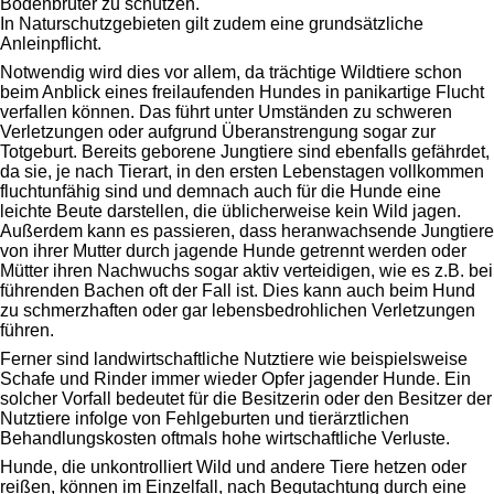
Bodenbrüter zu schützen.
In Naturschutzgebieten gilt zudem eine grundsätzliche
Anleinpflicht.
Notwendig wird dies vor allem, da trächtige Wildtiere schon
beim Anblick eines freilaufenden Hundes in panikartige Flucht
verfallen können. Das führt unter Umständen zu schweren
Verletzungen oder aufgrund Überanstrengung sogar zur
Totgeburt. Bereits geborene Jungtiere sind ebenfalls gefährdet,
da sie, je nach Tierart, in den ersten Lebenstagen vollkommen
fluchtunfähig sind und demnach auch für die Hunde eine
leichte Beute darstellen, die üblicherweise kein Wild jagen.
Außerdem kann es passieren, dass heranwachsende Jungtiere
von ihrer Mutter durch jagende Hunde getrennt werden oder
Mütter ihren Nachwuchs sogar aktiv verteidigen, wie es z.B. bei
führenden Bachen oft der Fall ist. Dies kann auch beim Hund
zu schmerzhaften oder gar lebensbedrohlichen Verletzungen
führen.
Ferner sind landwirtschaftliche Nutztiere wie beispielsweise
Schafe und Rinder immer wieder Opfer jagender Hunde. Ein
solcher Vorfall bedeutet für die Besitzerin oder den Besitzer der
Nutztiere infolge von Fehlgeburten und tierärztlichen
Behandlungskosten oftmals hohe wirtschaftliche Verluste.
Hunde, die unkontrolliert Wild und andere Tiere hetzen oder
reißen, können im Einzelfall, nach Begutachtung durch eine