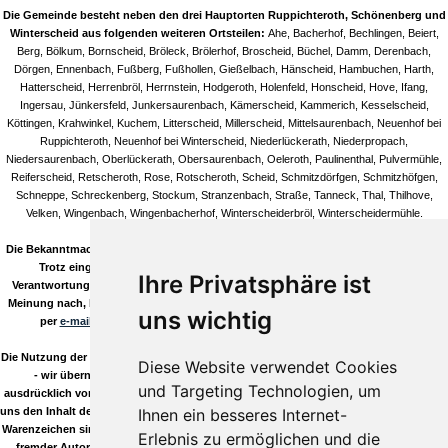
Die Gemeinde besteht neben den drei Hauptorten Ruppichteroth, Schönenberg und
Winterscheid aus folgenden weiteren Ortsteilen:
Ahe, Bacherhof, Bechlingen, Beiert,
Berg, Bölkum, Bornscheid, Bröleck, Brölerhof, Broscheid, Büchel, Damm, Derenbach,
Dörgen, Ennenbach, Fußberg, Fußhollen, Gießelbach, Hänscheid, Hambuchen, Harth,
Hatterscheid, Herrenbröl, Herrnstein, Hodgeroth, Holenfeld, Honscheid, Hove, Ifang,
Ingersau, Jünkersfeld, Junkersaurenbach, Kämerscheid, Kammerich, Kesselscheid,
Köttingen, Krahwinkel, Kuchem, Litterscheid, Millerscheid, Mittelsaurenbach, Neuenhof bei
Ruppichteroth, Neuenhof bei Winterscheid, Niederlückerath, Niederpropach,
Niedersaurenbach, Oberlückerath, Obersaurenbach, Oeleroth, Paulinenthal, Pulvermühle,
Reiferscheid, Retscheroth, Rose, Rotscheroth, Scheid, Schmitzdörfgen, Schmitzhöfgen,
Schneppe, Schreckenberg, Stockum, Stranzenbach, Straße, Tanneck, Thal, Thilhove,
Velken, Wingenbach, Wingenbacherhof, Winterscheiderbröl, Winterscheidermühle.
Die Bekanntmachungen in unseren Artikeln/Terminen sind natürlich ohne Gewähr!
Trotz eingehender Kontrolle durch unsere Redaktion können wir keine
Ihre Privatsphäre ist
Verantwortung für die Inhalte verlinkter Seiten übernehmen. Sollten Sie auf, Ihrer
Meinung nach, bedenkliche Inhalte stoßen so informieren Sie uns bitte umgehend
uns wichtig
per
e-mail
! Sie helfen uns damit den Qualitässtandard hoch zu halten.
Die Nutzung der Daten aus unserem Download Verzeichnis erfolgt auf eigene Gefahr
Diese Website verwendet Cookies
- wir übernehmen keinerlei Gewähr, es gilt die GPL! Wir distanzieren uns
und Targeting Technologien, um
ausdrücklich von den Links dieser Seite zu anderen Seiten und stellen klar, dass wir
Ihnen ein besseres Internet-
uns den Inhalt der verlinkten Seiten nicht zu eigen machen möchten! Alle Logos und
Warenzeichen sind Eigentum Ihrer jeweiligen Besitzer. Die Kommentare wie Beiträge
Erlebnis zu ermöglichen und die
fremder Autoren stehen im Verantwortungsbereich ihrer jeweiligen Poster. This